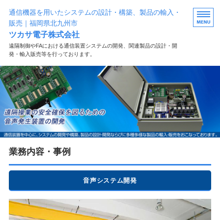
通信機器を用いたシステムの設計・構築、製品の輸入・
販売｜福岡県北九州市
ツカサ電子株式会社
遠隔制御やFAにおける通信装置システムの開発、関連製品の設計・開
発・輸入販売等を行っております。
HOME
業務内容・事例
自社製品紹介
製品紹介
業務内容・事例
お問い合わせ
音声システム開発